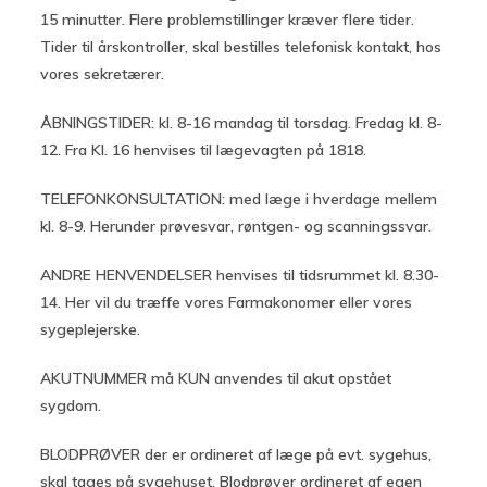
15 minutter. Flere problemstillinger kræver flere tider.
Tider til årskontroller, skal bestilles telefonisk kontakt, hos
vores sekretærer.
ÅBNINGSTIDER: kl. 8-16 mandag til torsdag. Fredag kl. 8-
12.
Fra
Kl. 16 henvises til lægevagten på 1818.
TELEFONKONSULTATION: med læge i hverdage mellem
kl. 8-9
.
Herunder prøvesvar, røntgen- og scanningssvar.
ANDRE HENVENDELSER henvises til tidsrummet kl. 8.30-
14. Her vil du træffe vores Farmakonomer eller vores
sygeplejerske.
AKUTNUMMER må KUN anvendes til akut opstået
sygdom.
BLODPRØVER der er ordineret af læge på evt. sygehus,
skal tages på sygehuset. Blodprøver ordineret af egen