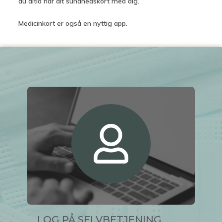
du altid har dit sundhedskort med dig.
Medicinkort er også en nyttig app.
LOG PÅ SELVBETJENING