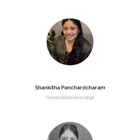
Shankitha Panchardcharam
Hoveduddannelses læge